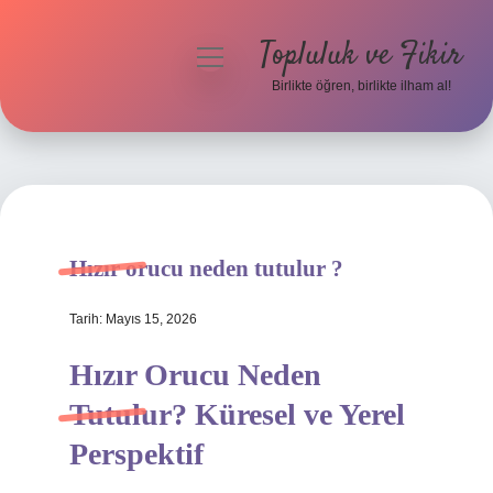
Topluluk ve Fikir
menüyü
aç
Birlikte öğren, birlikte ilham al!
Anasayfa
Gizlilik Politikası
Yasal Uyarı
Hızır orucu neden tutulur ?
Hakkımızda
Tarih: Mayıs 15, 2026
Hızır Orucu Neden
Tutulur? Küresel ve Yerel
Perspektif