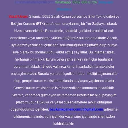
forumhizmeti@gmail.com
Whatsapp: 0262 606 0 726
Telegram:
@karabul
Yasal Uyarı:
Sitemiz, 5651 Sayılı Kanun gereğince Bilgi Teknolojileri ve
İletişim Kurumu (BTK) tarafından onaylanmış bir Yer Sağlayıcı olarak
hizmet vermektedir. Bu nedenle, sitedeki içerikleri proaktif olarak
denetleme veya araştırma yükümlülüğümüz bulunmamaktadır. Ancak,
üyelerimiz yazdıkları içeriklerin sorumluluğunu taşımakta olup, siteye
üye olarak bu sorumluluğu kabul etmiş sayılırlar. Bu internet sitesi,
herhangi bir marka, kurum veya şahıs şirketi ile hiçbir bağlantısı
bulunmamaktadır. Sitede yalnızca kendi hazırladığımız makaleler
paylaşılmaktadır. Burada yer alan içerikler haber niteliği taşımamakta
olup, gerçek kurum ve kişiler hakkında paylaşım yapılmamaktadır.
Gerçek kurum ve kişiler ile isim benzerlikleri tamamen tesadüfidir.
Sitemiz, kar amacı gütmeyen ve tamamen ücretsiz bir bilgi paylaşım
platformudur. Hukuka ve yasal düzenlemelere aykırı olduğunu
düşündüğünüz içerikleri,
backlinkpanelicomtr@gmail.com
adresine
bildirmeniz halinde, ilgili içerikler yasal süre içerisinde sitemizden
kaldırılacaktır.