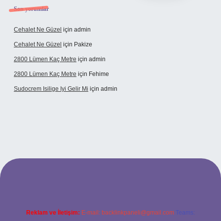
Son yorumlar
Cehalet Ne Güzel
için
admin
Cehalet Ne Güzel
için
Pakize
2800 Lümen Kaç Metre
için
admin
2800 Lümen Kaç Metre
için
Fehime
Sudocrem Isilige Iyi Gelir Mi
için
admin
et giriş
Reklam ve İletişim:
E-mail:
backlinkpaneli@gmail.com
Teams: