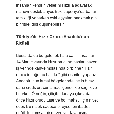
insanlar, kendi niyetlerini Hızır’a adayarak
manevi destek arıyor, tıpkı Japonya’da bahar
temizliği yaparken eski eşyaları bırakmak gibi
bir ritüel gibi düşünebilirsin.
Türkiye’de Hızır Orucu: Anadolu’nun
Ritüeli
Bursa’da da bu gelenek hala canlı. İnsanlar
14 Mart civarında Hızır orucuna başlar, bazen
iş yerinde kahve molasında birbirine “Hızır
orucu tuttuğumu hatırlat” gibi espriler yaparız.
Anadolu’nun kırsal bölgelerinde ise iş biraz
daha ciddi; orucun amacı genellikle sağlık ve
bereket. Örneğin, çiftçiler tarlaya çıkmadan
önce Hızır orucu tutar ve bol mahsul için niyet
eder. Bu ritüel, sadece bireysel bir ibadet
değil, toplumsal bir güven ve dayanışma