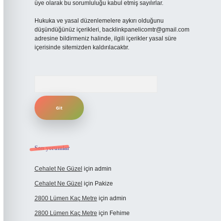
üye olarak bu sorumluluğu kabul etmiş sayılırlar.
Hukuka ve yasal düzenlemelere aykırı olduğunu
düşündüğünüz içerikleri,
backlinkpanelicomtr@gmail.com
adresine bildirmeniz halinde, ilgili içerikler yasal süre
içerisinde sitemizden kaldırılacaktır.
Arama
Son yorumlar
Cehalet Ne Güzel
için
admin
Cehalet Ne Güzel
için
Pakize
2800 Lümen Kaç Metre
için
admin
2800 Lümen Kaç Metre
için
Fehime