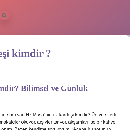
şi kimdir ?
dir? Bilimsel ve Günlük
 bir soru var: Hz Musa’nın öz kardeşi kimdir? Üniversitede
makaleler okuyor, arşivler tarıyor, akşamları ise bir kahve
ıtıyorum. Bazen kendime soruyorum, “Acaba bu sorunun