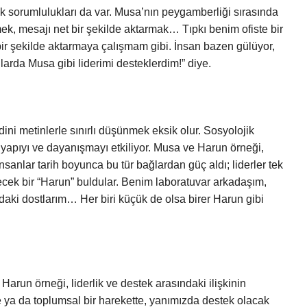
k sorumlulukları da var. Musa’nın peygamberliği sırasında
tmek, mesajı net bir şekilde aktarmak… Tıpkı benim ofiste bir
bir şekilde aktarmaya çalışmam gibi. İnsan bazen gülüyor,
larda Musa gibi liderimi desteklerdim!” diye.
ni metinlerle sınırlı düşünmek eksik olur. Sosyolojik
l yapıyı ve dayanışmayı etkiliyor. Musa ve Harun örneği,
İnsanlar tarih boyunca bu tür bağlardan güç aldı; liderler tek
cek bir “Harun” buldular. Benim laboratuvar arkadaşım,
daki dostlarım… Her biri küçük de olsa birer Harun gibi
Harun örneği, liderlik ve destek arasındaki ilişkinin
 ya da toplumsal bir harekette, yanımızda destek olacak