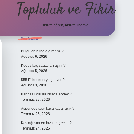
Topluluk ve Fikir
Birlikte öğren, birlikte ilham al!
Sidebar
Son Yazılar
grand opera bet
Bulgular intihale girer mi ?
Ağustos 6, 2026
Kuduz kaç saatte anlaşılır ?
Ağustos 5, 2026
555 Eshot nereye gidiyor ?
Ağustos 3, 2026
Kar nasıl oluşur kısaca eodev ?
Temmuz 25, 2026
Aspendos saat kaça kadar açık ?
Temmuz 25, 2026
Kas ağrısını en hızlı ne geçirir ?
Temmuz 24, 2026