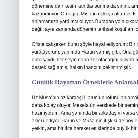
dönemine dair kesin kanıtlar sunmakta sınırlı, am
kazandırıyor. Örneğin, Mısır’ın eski yazıtları ve İsr
anlamamıza yardımcı oluyor. Buradan yola çıkara
değil, aynı zamanda dönemin tarihsel koşulları içi
Ofiste çalışırken bunu şöyle hayal ediyorum: Bir 
yürütüyorum, yanımda Harun varmış gibi. Ona güv
olmasaydı, her şeyin daha zor olacağını biliyoru
destek sağlamış, halkın inancını pekiştirmiştir.
Günlük Hayattan Örneklerle Anlama
Hz Musa’nın öz kardeşi Harun’un rolünü anlamak
daha kolay oluyor. Mesela üniversitede bir semin
hazırlıyorum. Ama yanımda bir arkadaşım varsa v
akıcı ilerliyor. Harun ve Musa’nın ilişkisi de böyl
yetkin, ama birlikte hareket ettiklerinde büyük bir e