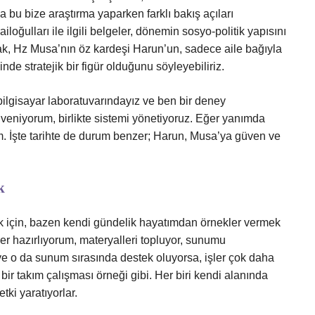
a bu bize araştırma yaparken farklı bakış açıları
ailoğulları ile ilgili belgeler, dönemin sosyo-politik yapısını
k, Hz Musa’nın öz kardeşi Harun’un, sadece aile bağıyla
nde stratejik bir figür olduğunu söyleyebiliriz.
bilgisayar laboratuvarındayız ve ben bir deney
eniyorum, birlikte sistemi yönetiyoruz. Eğer yanımda
m. İşte tarihte de durum benzer; Harun, Musa’ya güven ve
k
 için, bazen kendi gündelik hayatımdan örnekler vermek
er hazırlıyorum, materyalleri topluyor, sunumu
e o da sunum sırasında destek oluyorsa, işler çok daha
e bir takım çalışması örneği gibi. Her biri kendi alanında
tki yaratıyorlar.