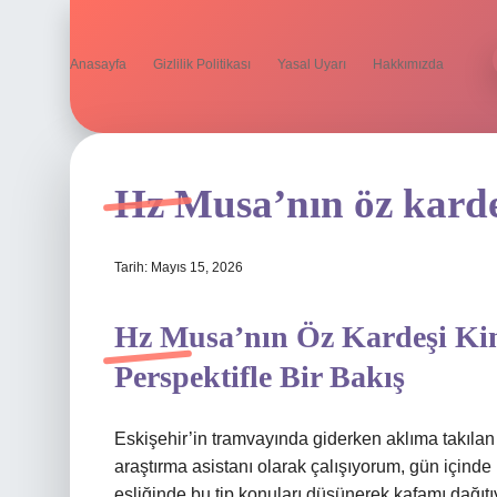
Anasayfa
Gizlilik Politikası
Yasal Uyarı
Hakkımızda
Hz Musa’nın öz karde
Tarih: Mayıs 15, 2026
Hz Musa’nın Öz Kardeşi Kim
Perspektifle Bir Bakış
Eskişehir’in tramvayında giderken aklıma takılan
araştırma asistanı olarak çalışıyorum, gün içinde 
eşliğinde bu tip konuları düşünerek kafamı dağ