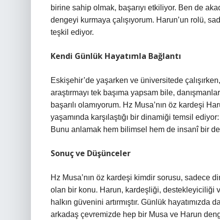
birine sahip olmak, başarıyı etkiliyor. Ben de ak
dengeyi kurmaya çalışıyorum. Harun’un rolü, sa
teşkil ediyor.
Kendi Günlük Hayatımla Bağlantı
Eskişehir’de yaşarken ve üniversitede çalışırke
araştırmayı tek başıma yapsam bile, danışmanla
başarılı olamıyorum. Hz Musa’nın öz kardeşi Haru
yaşamında karşılaştığı bir dinamiği temsil ediyor
Bunu anlamak hem bilimsel hem de insanî bir der
Sonuç ve Düşünceler
Hz Musa’nın öz kardeşi kimdir sorusu, sadece dini b
olan bir konu. Harun, kardeşliği, destekleyiciliği v
halkın güvenini artırmıştır. Günlük hayatımızda da
arkadaş çevremizde hep bir Musa ve Harun deng