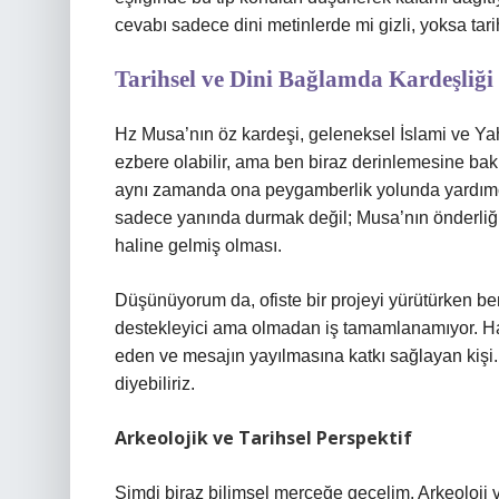
cevabı sadece dini metinlerde mi gizli, yoksa tari
Tarihsel ve Dini Bağlamda Kardeşliği
Hz Musa’nın öz kardeşi, geleneksel İslami ve Ya
ezbere olabilir, ama ben biraz derinlemesine ba
aynı zamanda ona peygamberlik yolunda yardımcı ol
sadece yanında durmak değil; Musa’nın önderliğind
haline gelmiş olması.
Düşünüyorum da, ofiste bir projeyi yürütürken benz
destekleyici ama olmadan iş tamamlanamıyor. Har
eden ve mesajın yayılmasına katkı sağlayan kişi. 
diyebiliriz.
Arkeolojik ve Tarihsel Perspektif
Şimdi biraz bilimsel merceğe geçelim. Arkeoloji 