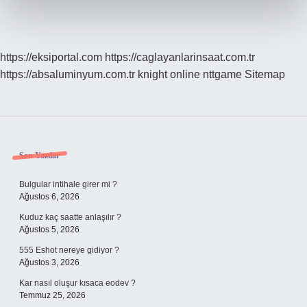
https://eksiportal.com
https://caglayanlarinsaat.com.tr
https://absaluminyum.com.tr
knight online
nttgame
Sitemap
Sidebar
Son Yazılar
Bulgular intihale girer mi ?
Ağustos 6, 2026
Kuduz kaç saatte anlaşılır ?
Ağustos 5, 2026
555 Eshot nereye gidiyor ?
Ağustos 3, 2026
Kar nasıl oluşur kısaca eodev ?
Temmuz 25, 2026