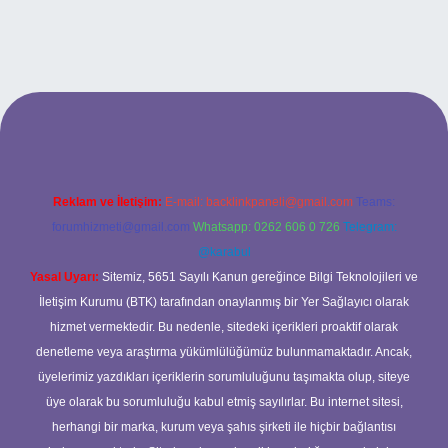
opera bet giriş
Reklam ve İletişim:
E-mail:
backlinkpaneli@gmail.com
Teams:
forumhizmeti@gmail.com
Whatsapp: 0262 606 0 726
Telegram:
@karabul
Yasal Uyarı:
Sitemiz, 5651 Sayılı Kanun gereğince Bilgi Teknolojileri ve
İletişim Kurumu (BTK) tarafından onaylanmış bir Yer Sağlayıcı olarak
hizmet vermektedir. Bu nedenle, sitedeki içerikleri proaktif olarak
denetleme veya araştırma yükümlülüğümüz bulunmamaktadır. Ancak,
üyelerimiz yazdıkları içeriklerin sorumluluğunu taşımakta olup, siteye
üye olarak bu sorumluluğu kabul etmiş sayılırlar. Bu internet sitesi,
herhangi bir marka, kurum veya şahıs şirketi ile hiçbir bağlantısı