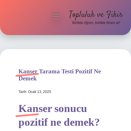
Topluluk ve Fikir
menüyü
aç
Birlikte öğren, birlikte ilham al!
Anasayfa
Gizlilik Politikası
Yasal Uyarı
Kanser Tarama Testi Pozitif Ne
Hakkımızda
Demek
Tarih: Ocak 13, 2025
Kanser sonucu
pozitif ne demek?