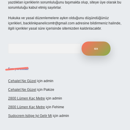
yazdıkları içeriklerin sorumluluğunu taşımakta olup, siteye üye olarak bu
sorumluluğu kabul etmiş sayılırlar.
Hukuka ve yasal düzenlemelere aykırı olduğunu düşündüğünüz
içerikleri,
backlinkpanelicomtr@gmail.com
adresine bildirmeniz halinde,
ilgili içerikler yasal süre içerisinde sitemizden kaldırılacaktır.
Arama
Son yorumlar
Cehalet Ne Güzel
için
admin
Cehalet Ne Güzel
için
Pakize
2800 Lümen Kaç Metre
için
admin
2800 Lümen Kaç Metre
için
Fehime
Sudocrem Isilige Iyi Gelir Mi
için
admin