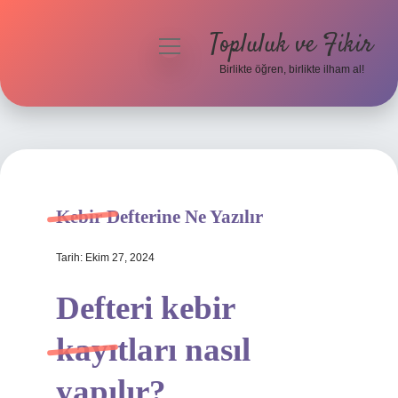
Topluluk ve Fikir
menüyü
aç
Birlikte öğren, birlikte ilham al!
Anasayfa
Gizlilik Politikası
Yasal Uyarı
Kebir Defterine Ne Yazılır
Hakkımızda
Tarih: Ekim 27, 2024
Defteri kebir
kayıtları nasıl
yapılır?