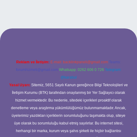
opera bet giriş
Reklam ve İletişim:
E-mail:
backlinkpaneli@gmail.com
Teams:
forumhizmeti@gmail.com
Whatsapp: 0262 606 0 726
Telegram:
@karabul
Yasal Uyarı:
Sitemiz, 5651 Sayılı Kanun gereğince Bilgi Teknolojileri ve
İletişim Kurumu (BTK) tarafından onaylanmış bir Yer Sağlayıcı olarak
hizmet vermektedir. Bu nedenle, sitedeki içerikleri proaktif olarak
denetleme veya araştırma yükümlülüğümüz bulunmamaktadır. Ancak,
üyelerimiz yazdıkları içeriklerin sorumluluğunu taşımakta olup, siteye
üye olarak bu sorumluluğu kabul etmiş sayılırlar. Bu internet sitesi,
herhangi bir marka, kurum veya şahıs şirketi ile hiçbir bağlantısı