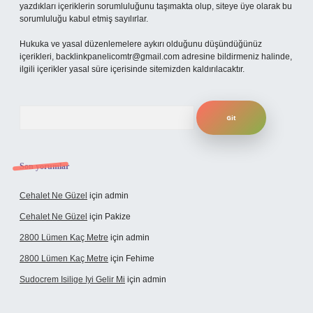
yazdıkları içeriklerin sorumluluğunu taşımakta olup, siteye üye olarak bu
sorumluluğu kabul etmiş sayılırlar.
Hukuka ve yasal düzenlemelere aykırı olduğunu düşündüğünüz
içerikleri,
backlinkpanelicomtr@gmail.com
adresine bildirmeniz halinde,
ilgili içerikler yasal süre içerisinde sitemizden kaldırılacaktır.
Arama
Son yorumlar
Cehalet Ne Güzel
için
admin
Cehalet Ne Güzel
için
Pakize
2800 Lümen Kaç Metre
için
admin
2800 Lümen Kaç Metre
için
Fehime
Sudocrem Isilige Iyi Gelir Mi
için
admin