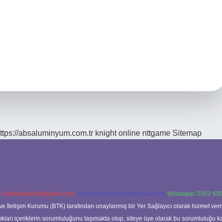
ttps://absaluminyum.com.tr
knight online
nttgame
Sitemap
:
backlinkpaneli@gmail.com
Teams:
forumhizmeti@gmail.com
Whatsapp: 0262 606
ve İletişim Kurumu (BTK) tarafından onaylanmış bir Yer Sağlayıcı olarak hizmet verm
rı içeriklerin sorumluluğunu taşımakta olup, siteye üye olarak bu sorumluluğu kabul