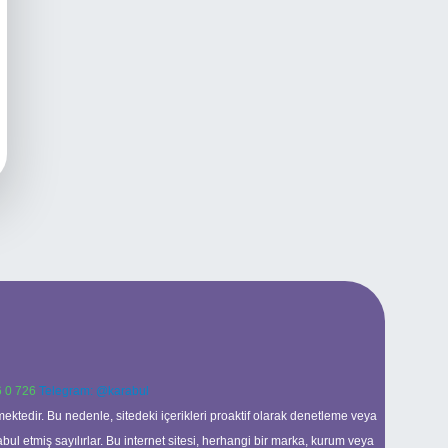
 0 726
Telegram: @karabul
ektedir. Bu nedenle, sitedeki içerikleri proaktif olarak denetleme veya
 etmiş sayılırlar. Bu internet sitesi, herhangi bir marka, kurum veya