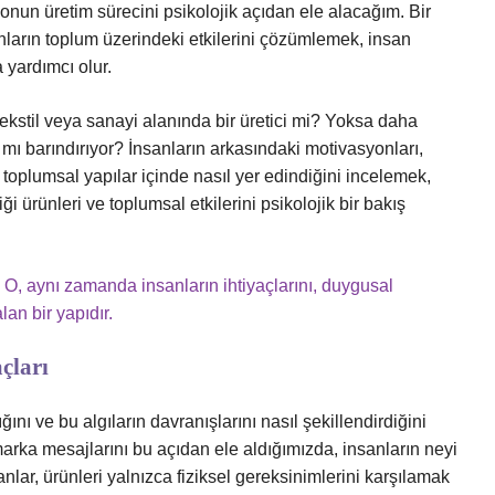
 onun üretim sürecini psikolojik açıdan ele alacağım. Bir
unların toplum üzerindeki etkilerini çözümlemek, insan
 yardımcı olur.
kstil veya sanayi alanında bir üretici mi? Yoksa daha
 mı barındırıyor? İnsanların arkasındaki motivasyonları,
n toplumsal yapılar içinde nasıl yer edindiğini incelemek,
ği ürünleri ve toplumsal etkilerini psikolojik bir bakış
r. O, aynı zamanda insanların ihtiyaçlarını, duygusal
lan bir yapıdır.
açları
ığını ve bu algıların davranışlarını nasıl şekillendirdiğini
arka mesajlarını bu açıdan ele aldığımızda, insanların neyi
anlar, ürünleri yalnızca fiziksel gereksinimlerini karşılamak