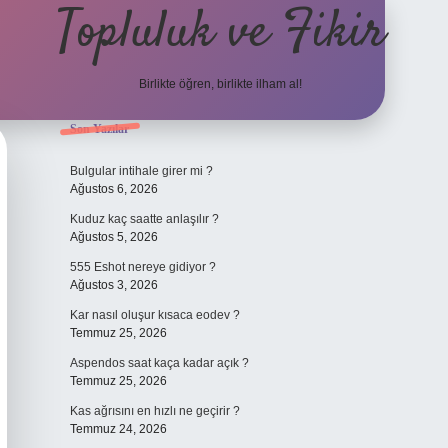
Topluluk ve Fikir
Birlikte öğren, birlikte ilham al!
Sidebar
Son Yazılar
grand opera be
Bulgular intihale girer mi ?
Ağustos 6, 2026
Kuduz kaç saatte anlaşılır ?
Ağustos 5, 2026
555 Eshot nereye gidiyor ?
Ağustos 3, 2026
Kar nasıl oluşur kısaca eodev ?
Temmuz 25, 2026
Aspendos saat kaça kadar açık ?
Temmuz 25, 2026
Kas ağrısını en hızlı ne geçirir ?
Temmuz 24, 2026