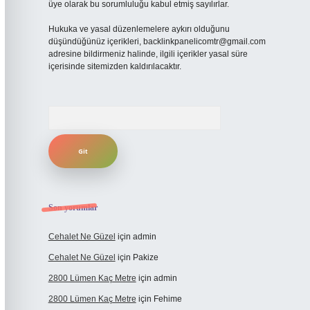
üye olarak bu sorumluluğu kabul etmiş sayılırlar.
Hukuka ve yasal düzenlemelere aykırı olduğunu
düşündüğünüz içerikleri,
backlinkpanelicomtr@gmail.com
adresine bildirmeniz halinde, ilgili içerikler yasal süre
içerisinde sitemizden kaldırılacaktır.
Arama
Son yorumlar
Cehalet Ne Güzel
için
admin
Cehalet Ne Güzel
için
Pakize
2800 Lümen Kaç Metre
için
admin
2800 Lümen Kaç Metre
için
Fehime