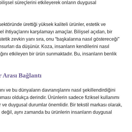
bilişsel süreçlerini etkileyerek onların duygusal
ektöründe ürettiği yüksek kaliteli ürünler, estetik ve
sel ihtiyaçlarını karşılamayı amaçlar. Bilişsel açıdan, bir
tetik zevkin yanı sıra, onu “başkalarına nasıl göstereceği”
unsurları da düşünür. Koza, insanların kendilerini nasıl
ığını etkileyen bir ürün sunmaktadır. Bu, insanların benlik
r Arası Bağlantı
ı ve bu dünyaların davranışlarını nasıl şekillendirdiğini
ıması oldukça derindir. Ürünlerin sadece fiziksel kullanımı
 ve duygusal durumlar önemlidir. Bir tekstil markası olarak,
e değil, aynı zamanda bu ürünlerin insanların duygusal