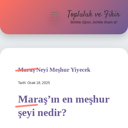
Topluluk ve Fikir
menüyü
aç
Birlikte öğren, birlikte ilham al!
Anasayfa
Gizlilik Politikası
Yasal Uyarı
Maraş Neyi Meşhur Yiyecek
Hakkımızda
Tarih: Ocak 18, 2025
Maraş’ın en meşhur
şeyi nedir?