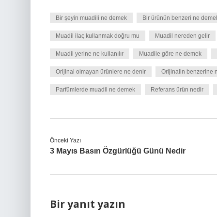
Bir şeyin muadili ne demek
Bir ürünün benzeri ne deme
Muadil ilaç kullanmak doğru mu
Muadil nereden gelir
Muadil yerine ne kullanılır
Muadile göre ne demek
Orijinal olmayan ürünlere ne denir
Orijinalin benzerine 
Parfümlerde muadil ne demek
Referans ürün nedir
Önceki Yazı
3 Mayıs Basın Özgürlüğü Günü Nedir
Bir yanıt yazın