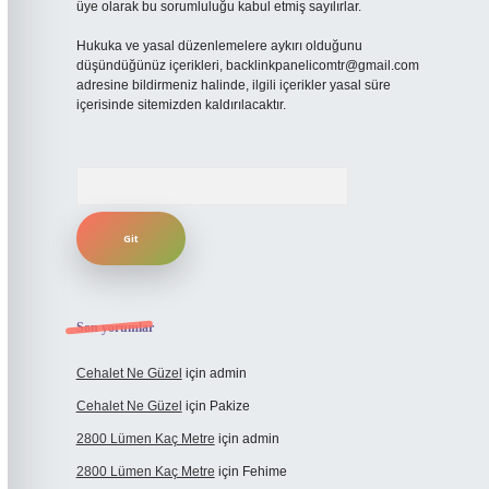
üye olarak bu sorumluluğu kabul etmiş sayılırlar.
Hukuka ve yasal düzenlemelere aykırı olduğunu
düşündüğünüz içerikleri,
backlinkpanelicomtr@gmail.com
adresine bildirmeniz halinde, ilgili içerikler yasal süre
içerisinde sitemizden kaldırılacaktır.
Arama
Son yorumlar
Cehalet Ne Güzel
için
admin
Cehalet Ne Güzel
için
Pakize
2800 Lümen Kaç Metre
için
admin
2800 Lümen Kaç Metre
için
Fehime