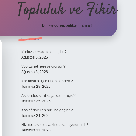
Topluluk ve Fikir
Birlikte öğren, birlikte ilham al!
Sidebar
Son Yazılar
grand opera bet gi
Kuduz kaç saatte anlaşılır ?
Ağustos 5, 2026
555 Eshot nereye gidiyor ?
Ağustos 3, 2026
Kar nasıl oluşur kısaca eodev ?
Temmuz 25, 2026
Aspendos saat kaça kadar açık ?
Temmuz 25, 2026
Kas ağrısını en hızlı ne geçirir ?
Temmuz 24, 2026
Hizmet tespit davasinda sahit yeterli mi ?
Temmuz 22, 2026