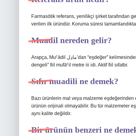
Farmasötik referans, yenilikçi şirket tarafından g
verilen ilk üründür. Koruma süresi tamamlandıktan 
Muadil nereden gelir?
Arapça, Muˁādil مادِل’dan “eşdeğer” kelimesinden atıfta bulunur. Arapça bu kelime ˁadala عَدلَ “eşdeğer,
dengeli” fiil mufāˁil metre iii idi. Aktif fiil sıfattır.
Sıfır muadili ne demek?
Bazı ürünlerin mal veya malzeme eşdeğerinden d
ürünün orijinali olmayabilir. Bu tür malzemeler eşd
aynı kalite değildir.
Bir ürünün benzeri ne deme