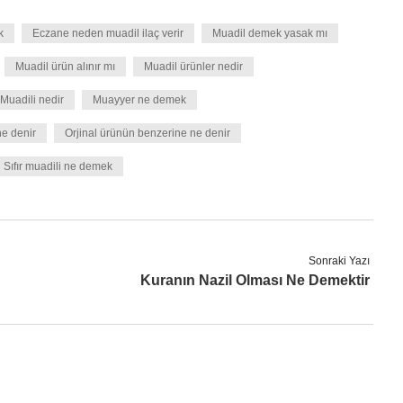
k
Eczane neden muadil ilaç verir
Muadil demek yasak mı
Muadil ürün alınır mı
Muadil ürünler nedir
Muadili nedir
Muayyer ne demek
ne denir
Orjinal ürünün benzerine ne denir
Sıfır muadili ne demek
Sonraki Yazı
Kuranın Nazil Olması Ne Demektir