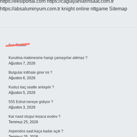
https://eksiportal.com
https://caglayanlarinsaat.com.tr
https://absaluminyum.com.tr
knight online
nttgame
Sitemap
Sidebar
Son Yazılar
Kurutma makinesine hangi çamaşırlar atılmaz ?
Ağustos 7, 2026
Bulgular intihale girer mi ?
Ağustos 6, 2026
Kuduz kaç saatte anlaşılır ?
Ağustos 5, 2026
555 Eshot nereye gidiyor ?
Ağustos 3, 2026
Kar nasıl oluşur kısaca eodev ?
Temmuz 25, 2026
Aspendos saat kaça kadar açık ?
Temmuz 25, 2026