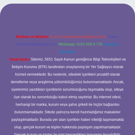
 bet giriş
Reklam ve İletişim:
E-mail:
backlinkpaneli@gmail.com
Teams:
forumhizmeti@gmail.com
Whatsapp: 0262 606 0 726
Telegram:
@karabul
Yasal Uyarı:
Sitemiz, 5651 Sayılı Kanun gereğince Bilgi Teknolojileri ve
İletişim Kurumu (BTK) tarafından onaylanmış bir Yer Sağlayıcı olarak
hizmet vermektedir. Bu nedenle, sitedeki içerikleri proaktif olarak
denetleme veya araştırma yükümlülüğümüz bulunmamaktadır. Ancak,
üyelerimiz yazdıkları içeriklerin sorumluluğunu taşımakta olup, siteye
üye olarak bu sorumluluğu kabul etmiş sayılırlar. Bu internet sitesi,
herhangi bir marka, kurum veya şahıs şirketi ile hiçbir bağlantısı
bulunmamaktadır. Sitede yalnızca kendi hazırladığımız makaleler
paylaşılmaktadır. Burada yer alan içerikler haber niteliği taşımamakta
olup, gerçek kurum ve kişiler hakkında paylaşım yapılmamaktadır.
Gerçek kurum ve kişiler ile isim benzerlikleri tamamen tesadüfidir.