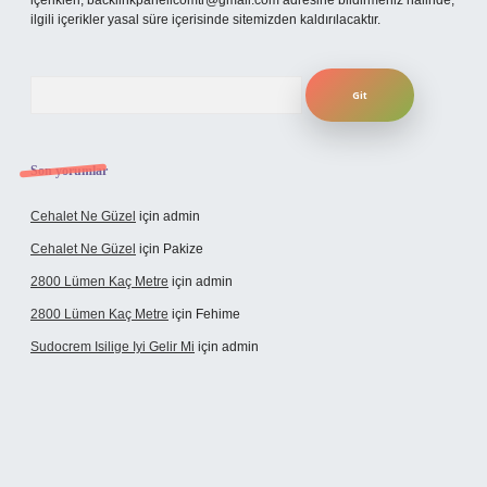
içerikleri,
backlinkpanelicomtr@gmail.com
adresine bildirmeniz halinde,
ilgili içerikler yasal süre içerisinde sitemizden kaldırılacaktır.
Arama
Son yorumlar
Cehalet Ne Güzel
için
admin
Cehalet Ne Güzel
için
Pakize
2800 Lümen Kaç Metre
için
admin
2800 Lümen Kaç Metre
için
Fehime
Sudocrem Isilige Iyi Gelir Mi
için
admin