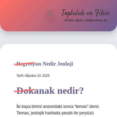
Topluluk ve Fikir
menüyü
aç
Birlikte öğren, birlikte ilham al!
Anasayfa
Gizlilik Politikası
Yasal Uyarı
Regresyon Nedir Jeoloji
Hakkımızda
Tarih: Ağustos 10, 2025
Dokanak nedir?
İki kaya birimi arasındaki sınıra “temas” denir.
Temas, jeolojik haritada yeraltı ile yeryüzü