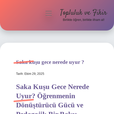
Topluluk ve Fikir
menüyü
aç
Birlikte öğren, birlikte ilham al!
Anasayfa
Gizlilik Politikası
Yasal Uyarı
Saka kuşu gece nerede uyur ?
Hakkımızda
Tarih: Ekim 29, 2025
Saka Kuşu Gece Nerede
Uyur? Öğrenmenin
Dönüştürücü Gücü ve