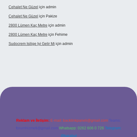
Cehalet Ne Güzel
için
admin
Cehalet Ne Güzel
için
Pakize
2800 Lümen Kaç Metre
için
admin
2800 Lümen Kaç Metre
için
Fehime
Sudocrem Isilige Iyi Gelir Mi
için
admin
a bet giriş
Reklam ve İletişim:
E-mail:
backlinkpaneli@gmail.com
Teams:
forumhizmeti@gmail.com
Whatsapp: 0262 606 0 726
Telegram:
@karabul