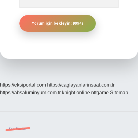
https://eksiportal.com
https://caglayanlarinsaat.com.tr
https://absaluminyum.com.tr
knight online
nttgame
Sitemap
Sidebar
Son Yazılar