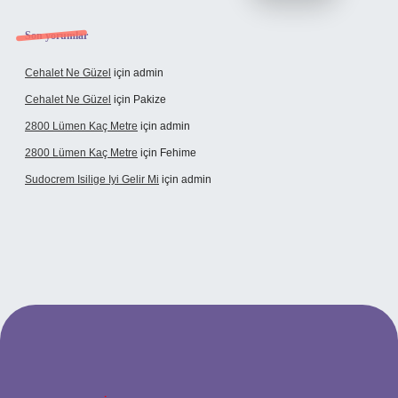
Son yorumlar
Cehalet Ne Güzel
için
admin
Cehalet Ne Güzel
için
Pakize
2800 Lümen Kaç Metre
için
admin
2800 Lümen Kaç Metre
için
Fehime
Sudocrem Isilige Iyi Gelir Mi
için
admin
bet giriş