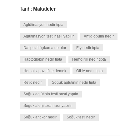
Tarih:
Makaleler
Aglütinasyon nedir tıpta
Aglütinasyon testi nasıl yapılır
Antiglobulin nedir
Dat pozitif çıkarsa ne olur
Ety nedir tıpta
Haptoglobin nedir tıpta
Hemolitik nedir tıpta
Hemoliz pozitif ne demek
OİHA nedir tıpta
Retic nedir
Soğuk aglütinin nedir tıpta
Soğuk aglütinin testi nasıl yapılır
Soğuk alerji testi nasıl yapılır
Soğuk antikor nedir
Soğuk testi nedir