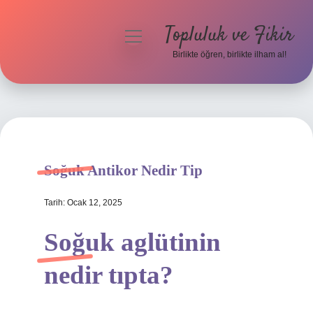
Topluluk ve Fikir
menüyü
aç
Birlikte öğren, birlikte ilham al!
Anasayfa
Gizlilik Politikası
Yasal Uyarı
Soğuk Antikor Nedir Tip
Hakkımızda
Tarih: Ocak 12, 2025
Soğuk aglütinin
nedir tıpta?