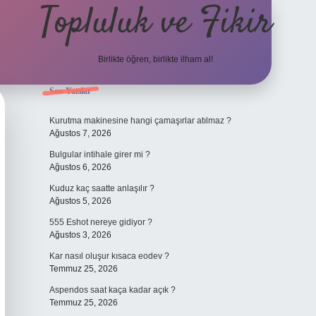
Topluluk ve Fikir
Birlikte öğren, birlikte ilham al!
Sidebar
Son Yazılar
grand opera bet gi
Kurutma makinesine hangi çamaşırlar atılmaz ?
Ağustos 7, 2026
Bulgular intihale girer mi ?
Ağustos 6, 2026
Kuduz kaç saatte anlaşılır ?
Ağustos 5, 2026
555 Eshot nereye gidiyor ?
Ağustos 3, 2026
Kar nasıl oluşur kısaca eodev ?
Temmuz 25, 2026
Aspendos saat kaça kadar açık ?
Temmuz 25, 2026