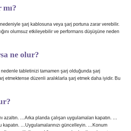
r mı?
 nedeniyle şarj kablosuna veya şarj portuna zarar verebilir.
ğlığını olumsuz etkileyebilir ve performans düşüşüne neden
rsa ne olur?
 bu nedenle tabletinizi tamamen şarj olduğunda şarj
rj etmektense düzenli aralıklarla şarj etmek daha iyidir. Bu
ur?
ığını azaltın. …Arka planda çalışan uygulamaları kapatın. …
’u kapatın. …Uygulamalarınızı güncelleyin. …Konum