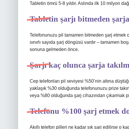
Tabletin ömrü 5-8 yıldır. Aslında ilk 10 milyon dağıt
Tabletin şarjı bitmeden şarj
Telefonunuzu pil tamamen bitmeden şarj etmek ona 
sınırlı sayıda şarj döngüsü vardır – tamamen bo
sonuna gelmeden önce.
Şarjı kaç olunca şarja takılm
Cep telefonları pil seviyesi %50’nin altına düştüğü
yaklaşık %30 olduğunda telefonunuzu prize takın
veya %80 olduğunda şarj cihazından çıkarmak pilin
Telefonu %100 şarj etmek d
Akıllı telefon pilleri ne kadar sık ​​şarj edilirse 