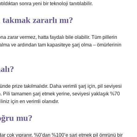
ıldıktan sonra yeni bir teknoloji tanıtılabilir.
a takmak zararlı mı?
zarar vermez, hatta faydalı bile olabilir. Tüm pillerin
şalma ve ardından tam kapasiteye şarj olma – ömürlerinin
alı?
nde prize takılmalıdır. Daha verimli şarj için, pil seviyesi
. Pili tamamen şarj etmek yerine, seviyesi yaklaşık %70
iz için en verimli olanıdır.
oğru mu?
o kadar çok yıpranır. %0’dan %100’e şarj etmek pil ömrünü bir