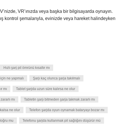
TV’nizde, VR’ınızda veya başka bir bilgisayarda oynayın.
ış kontrol şemalarıyla, evinizde veya hareket halindeyken
Hızlı şarj pil ömrünü kısaltır mı
için ne yapmalı
Şarjı kaç olunca şarja takılmalı
ır mı
Tablet şarjda uzun süre kalırsa ne olur
 zararlı mı
Tabletin şarjı bitmeden şarja takmak zararlı mı
 kalsa ne olur
Telefon şarjda oyun oynamak bataryayı bozar mı
 doğru mu
Telefonu şarjda kullanmak pil sağlığını düşürür mü