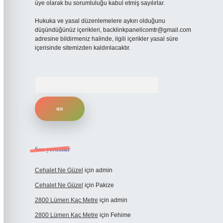
üye olarak bu sorumluluğu kabul etmiş sayılırlar.
Hukuka ve yasal düzenlemelere aykırı olduğunu
düşündüğünüz içerikleri,
backlinkpanelicomtr@gmail.com
adresine bildirmeniz halinde, ilgili içerikler yasal süre
içerisinde sitemizden kaldırılacaktır.
Arama
Son yorumlar
Cehalet Ne Güzel
için
admin
Cehalet Ne Güzel
için
Pakize
2800 Lümen Kaç Metre
için
admin
2800 Lümen Kaç Metre
için
Fehime