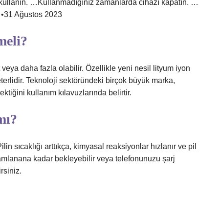
 kullanın. …Kullanmadığınız zamanlarda cihazı kapatın. …
…•31 Ağustos 2023
meli?
t veya daha fazla olabilir. Özellikle yeni nesil lityum iyon
terlidir. Teknoloji sektöründeki birçok büyük marka,
ktiğini kullanım kılavuzlarında belirtir.
mı?
in sıcaklığı arttıkça, kimyasal reaksiyonlar hızlanır ve pil
mamlanana kadar bekleyebilir veya telefonunuzu şarj
rsiniz.