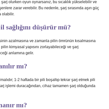
 şarj olurken oyun oynarsanız, bu sıcaklık yükselebilir ve
enlere zarar verebilir. Bu nedenle, şarj sırasında aşırı güç
olabilir.
il sağlığını düşürür mü?
tesinin azalmasına ve zamanla pilin ömrünün kısalmasına
n pilin kimyasal yapısını zorlayabileceği ve şarj
eği anlamına gelir.
anılır mı?
malıdır; 1-2 haftada bir pili boşaltıp tekrar şarj etmek pili
a şarj işlemi duracağından, cihaz tamamen şarj olduğunda
ynanır mı?