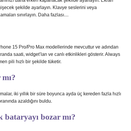
kranınızı daha erken kapanacak şekilde ayarlayın. Ekran
eğişecek şekilde ayarlayın. Klavye seslerini veya
ulamaları sınırlayın. Daha fazlası…
Phone 15 Pro/Pro Max modellerinde mevcuttur ve adından
randa saati, widget’ları ve canlı etkinlikleri gösterir. Always
pili hızlı bir şekilde tüketir.
r mı?
malar, iki yıllık bir süre boyunca ayda üç kereden fazla hızlı
ranında azaldığını buldu.
k bataryayı bozar mı?