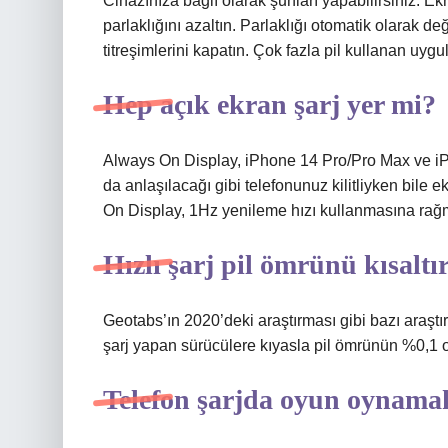
Cihazınıza bağlı olarak şunları yapabilirsiniz: E
parlaklığını azaltın. Parlaklığı otomatik olarak d
titreşimlerini kapatın. Çok fazla pil kullanan uyg
Hep açık ekran şarj yer mi?
Always On Display, iPhone 14 Pro/Pro Max ve i
da anlaşılacağı gibi telefonunuz kilitliyken bile ek
On Display, 1Hz yenileme hızı kullanmasına rağmen 
Hızlı şarj pil ömrünü kısaltı
Geotabs’ın 2020’deki araştırması gibi bazı araştır
şarj yapan sürücülere kıyasla pil ömrünün %0,1 o
Telefon şarjda oyun oynama