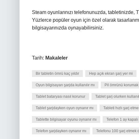
Steam oyunlarınızı telefonunuzda, tabletinizde, 
Yüzlerce popüler oyun için özel olarak tasarlanm
bilgisayarınızda oynayabilirsiniz.
Tarih:
Makaleler
Bir tabletin ömrü kaç yıldır
Hep açık ekran şarj yer mi
Oyun bilgisayarı şarjda kullanılır mı
Pil ömrünü korumak 
Tablet bataryası nasıl korunur
Tablet şarj olurken kullanıl
Tablet şarjdayken oyun oynanır mı
Tableti hızlı şarj etme
Tablette bilgisayar oyunu oynanır mı
Telefon 1 ay kapalı
Telefon şarjdayken oynanır mı
Telefonu 100 şarj etmek