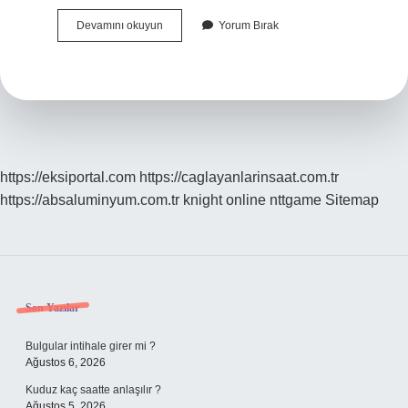
1
Devamını okuyun
Yorum Bırak
Tane
Koyun
Ne
Kadar
https://eksiportal.com
https://caglayanlarinsaat.com.tr
https://absaluminyum.com.tr
knight online
nttgame
Sitemap
Sidebar
Son Yazılar
Bulgular intihale girer mi ?
Ağustos 6, 2026
Kuduz kaç saatte anlaşılır ?
Ağustos 5, 2026