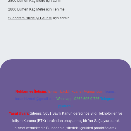
2800 Lümen Kaç Metre
için
admin
2800 Lümen Kaç Metre
için
Fehime
Sudocrem Isilige Iyi Gelir Mi
için
admin
and opera bet giriş
Reklam ve İletişim:
E-mail:
backlinkpaneli@gmail.com
Teams:
forumhizmeti@gmail.com
Whatsapp: 0262 606 0 726
Telegram:
@karabul
Yasal Uyarı:
Sitemiz, 5651 Sayılı Kanun gereğince Bilgi Teknolojileri ve
İletişim Kurumu (BTK) tarafından onaylanmış bir Yer Sağlayıcı olarak
hizmet vermektedir. Bu nedenle, sitedeki içerikleri proaktif olarak