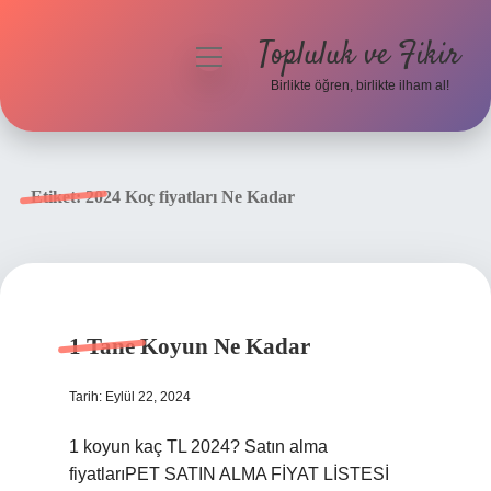
Topluluk ve Fikir
menüyü
aç
Birlikte öğren, birlikte ilham al!
Anasayfa
Gizlilik Politikası
Etiket:
2024 Koç fiyatları Ne Kadar
Yasal Uyarı
Hakkımızda
1 Tane Koyun Ne Kadar
Tarih: Eylül 22, 2024
1 koyun kaç TL 2024? Satın alma
fiyatlarıPET SATIN ALMA FİYAT LİSTESİ