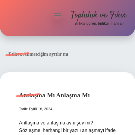
Topluluk ve Fikir
menüyü
aç
Birlikte öğren, birlikte ilham al!
Anasayfa
Gizlilik Politikası
Etiket:
Ahmetciğim ayrılır mı
Yasal Uyarı
Hakkımızda
Antlaşma Mı Anlaşma Mı
Tarih: Eylül 18, 2024
Antlaşma ve anlaşma aynı şey mi?
Sözleşme, herhangi bir yazılı anlaşmayı ifade