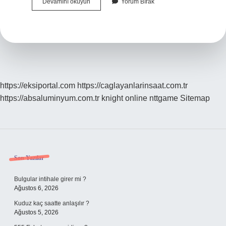
Antlaşma
Devamını okuyun
Yorum Bırak
Mı
Anlaşma
Mı
https://eksiportal.com
https://caglayanlarinsaat.com.tr
https://absaluminyum.com.tr
knight online
nttgame
Sitemap
Sidebar
Son Yazılar
Bulgular intihale girer mi ?
Ağustos 6, 2026
Kuduz kaç saatte anlaşılır ?
Ağustos 5, 2026