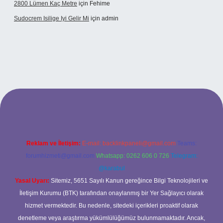
2800 Lümen Kaç Metre
için
Fehime
Sudocrem Isilige Iyi Gelir Mi
için
admin
opera bet giriş
Reklam ve İletişim:
E-mail:
backlinkpaneli@gmail.com
Teams:
forumhizmeti@gmail.com
Whatsapp: 0262 606 0 726
Telegram:
@karabul
Yasal Uyarı:
Sitemiz, 5651 Sayılı Kanun gereğince Bilgi Teknolojileri ve
İletişim Kurumu (BTK) tarafından onaylanmış bir Yer Sağlayıcı olarak
hizmet vermektedir. Bu nedenle, sitedeki içerikleri proaktif olarak
denetleme veya araştırma yükümlülüğümüz bulunmamaktadır. Ancak,