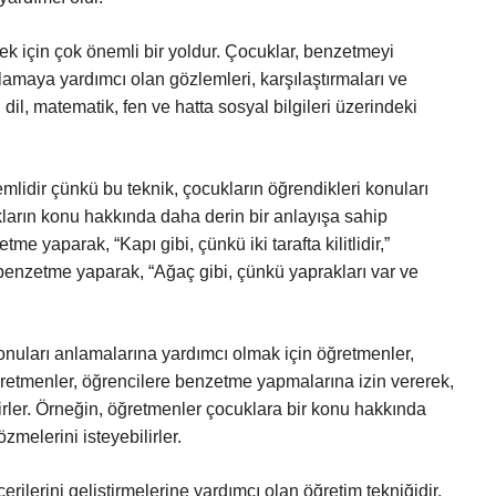
k için çok önemli bir yoldur. Çocuklar, benzetmeyi
amaya yardımcı olan gözlemleri, karşılaştırmaları ve
 dil, matematik, fen ve hatta sosyal bilgileri üzerindeki
lidir çünkü bu teknik, çocukların öğrendikleri konuları
ların konu hakkında daha derin bir anlayışa sahip
me yaparak, “Kapı gibi, çünkü iki tarafta kilitlidir,”
a benzetme yaparak, “Ağaç gibi, çünkü yaprakları var ve
onuları anlamalarına yardımcı olmak için öğretmenler,
 Öğretmenler, öğrencilere benzetme yapmalarına izin vererek,
lirler. Örneğin, öğretmenler çocuklara bir konu hakkında
elerini isteyebilirler.
lerini geliştirmelerine yardımcı olan öğretim tekniğidir.