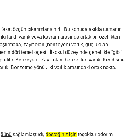
 fakat özgün çıkarımlar sınırlı. Bu konuda akılda tutmanın
i farklı varlık veya kavram arasında ortak bir özellikten
ılaştırmada, zayıf olan (benzeyen) varlık, güçlü olan
enin dört temel ögesi : İlkokul düzeyinde genellikle “gibi”
retilir. Benzeyen . Zayıf olan, benzetilen varlık. Kendisine
rlık. Benzetme yönü . İki varlık arasındaki ortak nokta.
üğünü
sağlamlaştırdı,
desteğiniz için
teşekkür ederim.