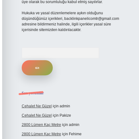
üye olarak bu sorumluluğu kabul etmiş sayılırlar.
Hukuka ve yasal düzenlemelere aykırı olduğunu
düşündüğünüz içerikleri,
backlinkpanelicomtr@gmail.com
adresine bildirmeniz halinde, ilgili içerikler yasal süre
içerisinde sitemizden kaldırılacaktır.
Arama
Son yorumlar
Cehalet Ne Güzel
için
admin
Cehalet Ne Güzel
için
Pakize
2800 Lümen Kaç Metre
için
admin
2800 Lümen Kaç Metre
için
Fehime