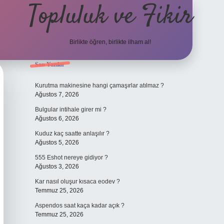
Topluluk ve Fikir
Birlikte öğren, birlikte ilham al!
Sidebar
Son Yazılar
grand opera bet gi
Kurutma makinesine hangi çamaşırlar atılmaz ?
Ağustos 7, 2026
Bulgular intihale girer mi ?
Ağustos 6, 2026
Kuduz kaç saatte anlaşılır ?
Ağustos 5, 2026
555 Eshot nereye gidiyor ?
Ağustos 3, 2026
Kar nasıl oluşur kısaca eodev ?
Temmuz 25, 2026
Aspendos saat kaça kadar açık ?
Temmuz 25, 2026