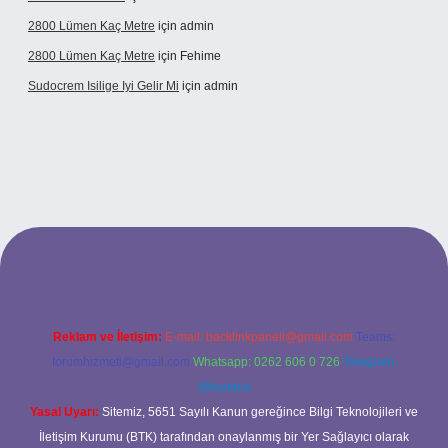
2800 Lümen Kaç Metre
için
admin
2800 Lümen Kaç Metre
için
Fehime
Sudocrem Isilige Iyi Gelir Mi
için
admin
rand opera bet giriş
Reklam ve İletişim:
E-mail:
backlinkpaneli@gmail.com
Teams:
forumhizmeti@gmail.com
Whatsapp: 0262 606 0 726
Telegram:
@karabul
Yasal Uyarı:
Sitemiz, 5651 Sayılı Kanun gereğince Bilgi Teknolojileri ve
İletişim Kurumu (BTK) tarafından onaylanmış bir Yer Sağlayıcı olarak