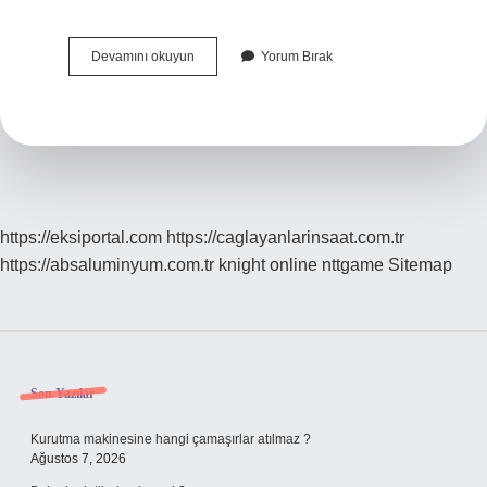
Hangi
Devamını okuyun
Yorum Bırak
Dava
Hangi
Mahkemede
Açılır
https://eksiportal.com
https://caglayanlarinsaat.com.tr
https://absaluminyum.com.tr
knight online
nttgame
Sitemap
Sidebar
Son Yazılar
Kurutma makinesine hangi çamaşırlar atılmaz ?
Ağustos 7, 2026