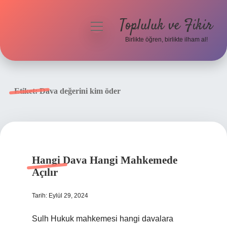
Topluluk ve Fikir
menüyü
aç
Birlikte öğren, birlikte ilham al!
Anasayfa
Gizlilik Politikası
Etiket:
Dava değerini kim öder
Yasal Uyarı
Hakkımızda
Hangi Dava Hangi Mahkemede
Açılır
Tarih: Eylül 29, 2024
Sulh Hukuk mahkemesi hangi davalara