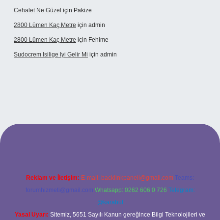
Cehalet Ne Güzel
için
Pakize
2800 Lümen Kaç Metre
için
admin
2800 Lümen Kaç Metre
için
Fehime
Sudocrem Isilige Iyi Gelir Mi
için
admin
rand opera bet giriş
Reklam ve İletişim:
E-mail:
backlinkpaneli@gmail.com
Teams:
forumhizmeti@gmail.com
Whatsapp: 0262 606 0 726
Telegram:
@karabul
Yasal Uyarı:
Sitemiz, 5651 Sayılı Kanun gereğince Bilgi Teknolojileri ve