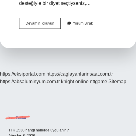
desteğiyle bir diyet seçtiyseniz,…
Kilo
Devamını okuyun
Yorum Bırak
Veremeyenler
Hangi
Testleri
Yaptırmalı
https://eksiportal.com
https://caglayanlarinsaat.com.tr
https://absaluminyum.com.tr
knight online
nttgame
Sitemap
Sidebar
Son Yazılar
TTK 1530 hangi hallerde uygulanır ?
Ağustos 8, 2026