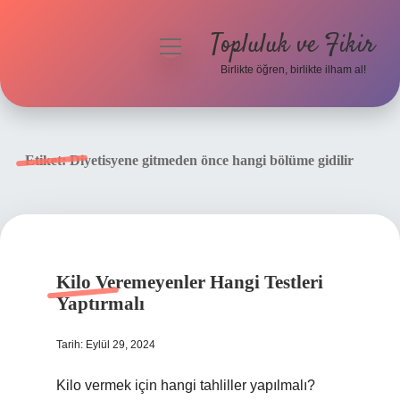
Topluluk ve Fikir
menüyü
aç
Birlikte öğren, birlikte ilham al!
Anasayfa
Gizlilik Politikası
Etiket:
Diyetisyene gitmeden önce hangi bölüme gidilir
Yasal Uyarı
Hakkımızda
Kilo Veremeyenler Hangi Testleri
Yaptırmalı
Tarih: Eylül 29, 2024
Kilo vermek için hangi tahliller yapılmalı?