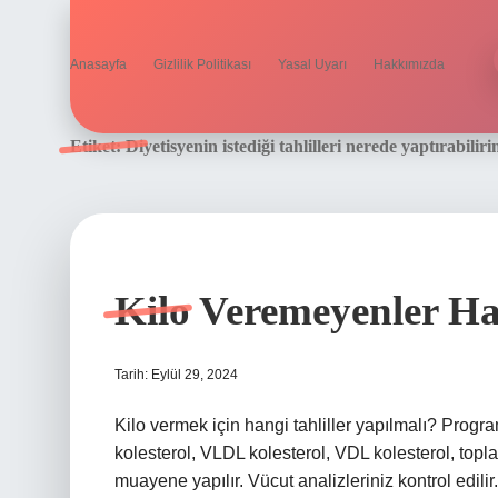
Anasayfa
Gizlilik Politikası
Yasal Uyarı
Hakkımızda
Etiket:
Diyetisyenin istediği tahlilleri nerede yaptırabilir
Kilo Veremeyenler Han
Tarih: Eylül 29, 2024
Kilo vermek için hangi tahliller yapılmalı? Progr
kolesterol, VLDL kolesterol, VDL kolesterol, toplam
muayene yapılır. Vücut analizleriniz kontrol edili