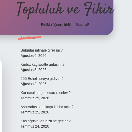
Topluluk ve Fikir
Birlikte öğren, birlikte ilham al!
Sidebar
Son Yazılar
grand ope
Bulgular intihale girer mi ?
Ağustos 6, 2026
Kuduz kaç saatte anlaşılır ?
Ağustos 5, 2026
555 Eshot nereye gidiyor ?
Ağustos 3, 2026
Kar nasıl oluşur kısaca eodev ?
Temmuz 25, 2026
Aspendos saat kaça kadar açık ?
Temmuz 25, 2026
Kas ağrısını en hızlı ne geçirir ?
Temmuz 24, 2026