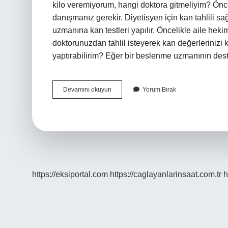
kilo veremiyorum, hangi doktora gitmeliyim? Önc
danışmanız gerekir. Diyetisyen için kan tahlili 
uzmanına kan testleri yapılır. Öncelikle aile h
doktorunuzdan tahlil isteyerek kan değerlerinizi kon
yaptırabilirim? Eğer bir beslenme uzmanının dest
Kilo
Devamını okuyun
Yorum Bırak
Veremeyenler
Hangi
Testleri
Yaptırmalı
https://eksiportal.com
https://caglayanlarinsaat.com.tr
h