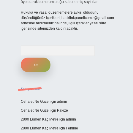
üye olarak bu sorumluluğu kabul etmiş sayılırlar.
Hukuka ve yasal düzenlemelere aykırı olduğunu
düşündüğünüz içerikleri,
backlinkpanelicomtr@gmail.com
adresine bildirmeniz halinde, ilgili içerikler yasal süre
içerisinde sitemizden kaldırılacaktır.
Arama
Son yorumlar
Cehalet Ne Güzel
için
admin
Cehalet Ne Güzel
için
Pakize
2800 Lümen Kaç Metre
için
admin
2800 Lümen Kaç Metre
için
Fehime