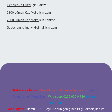
Cehalet Ne Güzel
için
Pakize
2800 Lümen Kaç Metre
için
admin
2800 Lümen Kaç Metre
için
Fehime
Sudocrem Isilige Iyi Gelir Mi
için
admin
rand opera bet giriş
Reklam ve İletişim:
E-mail:
backlinkpaneli@gmail.com
Teams:
forumhizmeti@gmail.com
Whatsapp: 0262 606 0 726
Telegram:
@karabul
Yasal Uyarı:
Sitemiz, 5651 Sayılı Kanun gereğince Bilgi Teknolojileri ve