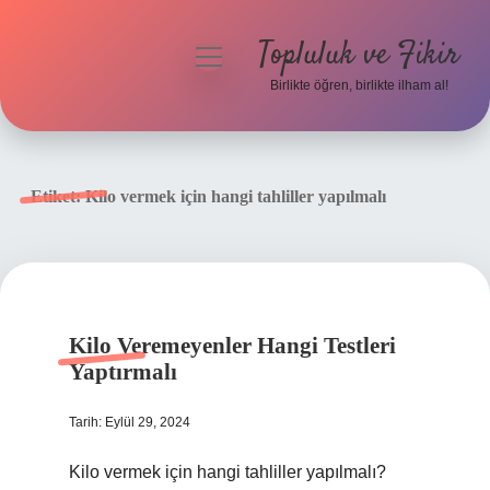
Topluluk ve Fikir
menüyü
aç
Birlikte öğren, birlikte ilham al!
Anasayfa
Gizlilik Politikası
Etiket:
Kilo vermek için hangi tahliller yapılmalı
Yasal Uyarı
Hakkımızda
Kilo Veremeyenler Hangi Testleri
Yaptırmalı
Tarih: Eylül 29, 2024
Kilo vermek için hangi tahliller yapılmalı?