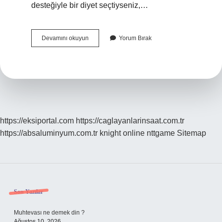
desteğiyle bir diyet seçtiyseniz,…
Kilo
Devamını okuyun
Yorum Bırak
Veremeyenler
Hangi
Testleri
Yaptırmalı
https://eksiportal.com
https://caglayanlarinsaat.com.tr
https://absaluminyum.com.tr
knight online
nttgame
Sitemap
Sidebar
Son Yazılar
Muhtevası ne demek din ?
Ağustos 10, 2026