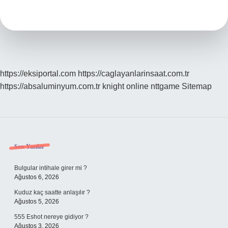
Kimden
Gelir
https://eksiportal.com
https://caglayanlarinsaat.com.tr
https://absaluminyum.com.tr
knight online
nttgame
Sitemap
Sidebar
Son Yazılar
Bulgular intihale girer mi ?
Ağustos 6, 2026
Kuduz kaç saatte anlaşılır ?
Ağustos 5, 2026
555 Eshot nereye gidiyor ?
Ağustos 3, 2026