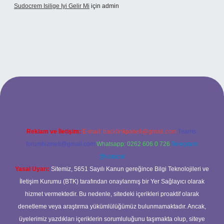
Sudocrem Isilige Iyi Gelir Mi
için
admin
nd opera bet giriş
Reklam ve İletişim:
E-mail:
backlinkpaneli@gmail.com
Teams:
forumhizmeti@gmail.com
Whatsapp: 0262 606 0 726
Telegram:
@karabul
Yasal Uyarı:
Sitemiz, 5651 Sayılı Kanun gereğince Bilgi Teknolojileri ve
İletişim Kurumu (BTK) tarafından onaylanmış bir Yer Sağlayıcı olarak
hizmet vermektedir. Bu nedenle, sitedeki içerikleri proaktif olarak
denetleme veya araştırma yükümlülüğümüz bulunmamaktadır. Ancak,
üyelerimiz yazdıkları içeriklerin sorumluluğunu taşımakta olup, siteye