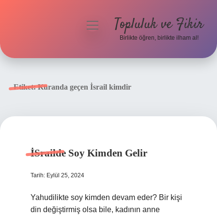
Topluluk ve Fikir
menüyü
aç
Birlikte öğren, birlikte ilham al!
Anasayfa
Gizlilik Politikası
Etiket:
Kuranda geçen İsrail kimdir
Yasal Uyarı
Hakkımızda
İSrailde Soy Kimden Gelir
Tarih: Eylül 25, 2024
Yahudilikte soy kimden devam eder? Bir kişi
din değiştirmiş olsa bile, kadının anne