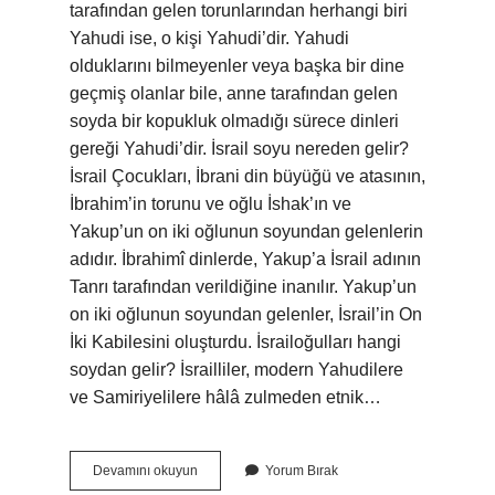
tarafından gelen torunlarından herhangi biri
Yahudi ise, o kişi Yahudi’dir. Yahudi
olduklarını bilmeyenler veya başka bir dine
geçmiş olanlar bile, anne tarafından gelen
soyda bir kopukluk olmadığı sürece dinleri
gereği Yahudi’dir. İsrail soyu nereden gelir?
İsrail Çocukları, İbrani din büyüğü ve atasının,
İbrahim’in torunu ve oğlu İshak’ın ve
Yakup’un on iki oğlunun soyundan gelenlerin
adıdır. İbrahimî dinlerde, Yakup’a İsrail adının
Tanrı tarafından verildiğine inanılır. Yakup’un
on iki oğlunun soyundan gelenler, İsrail’in On
İki Kabilesini oluşturdu. İsrailoğulları hangi
soydan gelir? İsrailliler, modern Yahudilere
ve Samiriyelilere hâlâ zulmeden etnik…
İSrailde
Devamını okuyun
Yorum Bırak
Soy