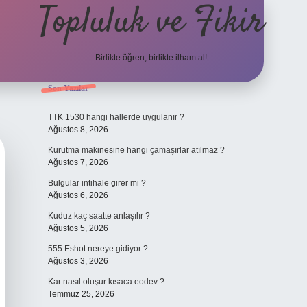
Topluluk ve Fikir
Birlikte öğren, birlikte ilham al!
Sidebar
Son Yazılar
grand ope
TTK 1530 hangi hallerde uygulanır ?
Ağustos 8, 2026
Kurutma makinesine hangi çamaşırlar atılmaz ?
Ağustos 7, 2026
Bulgular intihale girer mi ?
Ağustos 6, 2026
Kuduz kaç saatte anlaşılır ?
Ağustos 5, 2026
555 Eshot nereye gidiyor ?
Ağustos 3, 2026
Kar nasıl oluşur kısaca eodev ?
Temmuz 25, 2026