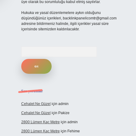
üye olarak bu sorumluluğu kabul etmiş sayılırlar.
Hukuka ve yasal düzenlemelere aykırı olduğunu
düşündüğünüz içerikleri,
backlinkpanelicomtr@gmail.com
adresine bildirmeniz halinde, ilgili içerikler yasal süre
içerisinde sitemizden kaldırılacaktır.
Arama
Son yorumlar
Cehalet Ne Güzel
için
admin
Cehalet Ne Güzel
için
Pakize
2800 Lümen Kaç Metre
için
admin
2800 Lümen Kaç Metre
için
Fehime