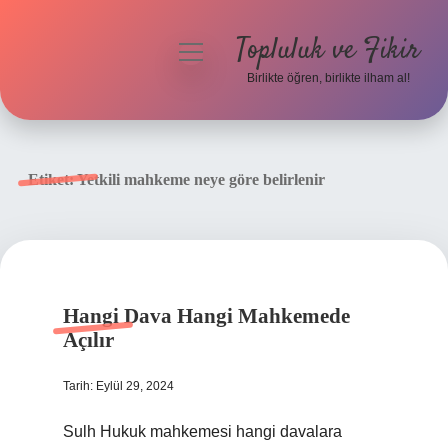
Topluluk ve Fikir
menüyü
aç
Birlikte öğren, birlikte ilham al!
Anasayfa
Gizlilik Politikası
Etiket:
Yetkili mahkeme neye göre belirlenir
Yasal Uyarı
Hakkımızda
Hangi Dava Hangi Mahkemede
Açılır
Tarih: Eylül 29, 2024
Sulh Hukuk mahkemesi hangi davalara