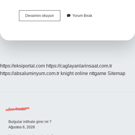
Hangi
Devamını okuyun
Yorum Bırak
Dava
Hangi
Mahkemede
Açılır
https://eksiportal.com
https://caglayanlarinsaat.com.tr
https://absaluminyum.com.tr
knight online
nttgame
Sitemap
Sidebar
Son Yazılar
Bulgular intihale girer mi ?
Ağustos 6, 2026