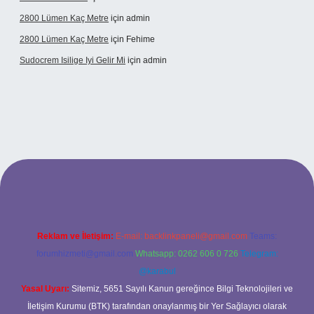
2800 Lümen Kaç Metre
için
admin
2800 Lümen Kaç Metre
için
Fehime
Sudocrem Isilige Iyi Gelir Mi
için
admin
and opera bet giriş
Reklam ve İletişim:
E-mail:
backlinkpaneli@gmail.com
Teams:
forumhizmeti@gmail.com
Whatsapp: 0262 606 0 726
Telegram:
@karabul
Yasal Uyarı:
Sitemiz, 5651 Sayılı Kanun gereğince Bilgi Teknolojileri ve
İletişim Kurumu (BTK) tarafından onaylanmış bir Yer Sağlayıcı olarak