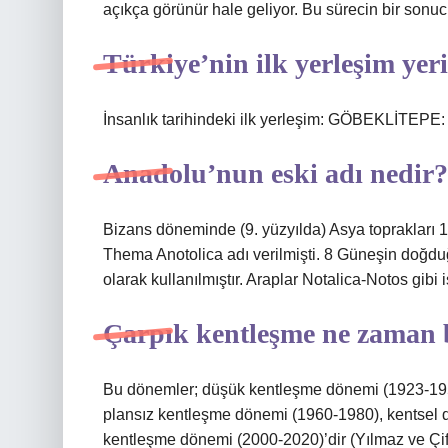
açıkça görünür hale geliyor. Bu sürecin bir sonucu
Türkiye’nin ilk yerleşim yeri
İnsanlık tarihindeki ilk yerleşim: GÖBEKLİTEPE: 
Anadolu’nun eski adı nedir?
Bizans döneminde (9. yüzyılda) Asya toprakları 
Thema Anotolica adı verilmişti. 8 Güneşin doğduğ
olarak kullanılmıştır. Araplar Notalica-Notos gibi i
Çarpık kentleşme ne zaman 
Bu dönemler; düşük kentleşme dönemi (1923-195
plansız kentleşme dönemi (1960-1980), kentsel
kentleşme dönemi (2000-2020)’dir (Yılmaz ve Çift