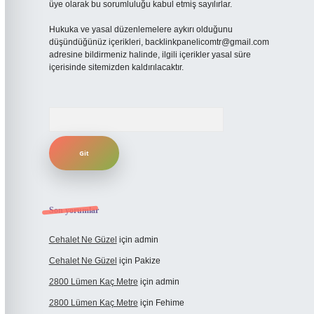
üye olarak bu sorumluluğu kabul etmiş sayılırlar.
Hukuka ve yasal düzenlemelere aykırı olduğunu
düşündüğünüz içerikleri,
backlinkpanelicomtr@gmail.com
adresine bildirmeniz halinde, ilgili içerikler yasal süre
içerisinde sitemizden kaldırılacaktır.
Arama
Son yorumlar
Cehalet Ne Güzel
için
admin
Cehalet Ne Güzel
için
Pakize
2800 Lümen Kaç Metre
için
admin
2800 Lümen Kaç Metre
için
Fehime