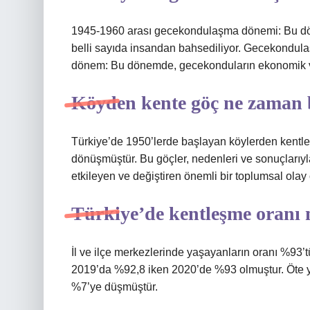
1945-1960 arası gecekondulaşma dönemi: Bu dö
belli sayıda insandan bahsediliyor. Gecekondula
dönem: Bu dönemde, gecekonduların ekonomik ve p
Köyden kente göç ne zaman 
Türkiye’de 1950’lerde başlayan köylerden kentlere
dönüşmüştür. Bu göçler, nedenleri ve sonuçlarıyla 
etkileyen ve değiştiren önemli bir toplumsal olay
Türkiye’de kentleşme oranı 
İl ve ilçe merkezlerinde yaşayanların oranı %93’t
2019’da %92,8 iken 2020’de %93 olmuştur. Öte y
%7’ye düşmüştür.