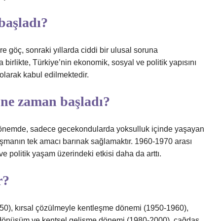
başladı?
 göç, sonraki yıllarda ciddi bir ulusal soruna
birlikte, Türkiye’nin ekonomik, sosyal ve politik yapısını
 olarak kabul edilmektedir.
ne zaman başladı?
nemde, sadece gecekondularda yoksulluk içinde yaşayan
şmanın tek amacı barınak sağlamaktır. 1960-1970 arası
olitik yaşam üzerindeki etkisi daha da arttı.
r?
0), kırsal çözülmeyle kentleşme dönemi (1950-1960),
 dönüşüm ve kentsel gelişme dönemi (1980-2000), çağdaş