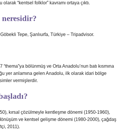
 olarak “kentsel folklor” kavramı ortaya çıktı.
 neresidir?
Göbekli Tepe, Şanlıurfa, Türkiye – Tripadvisor.
17 “thema”ya bölünmüş ve Orta Anadolu’nun batı kısmına
u yer anlamına gelen Anadolu, ilk olarak idari bölge
simler vermişlerdir.
başladı?
0), kırsal çözülmeyle kentleşme dönemi (1950-1960),
 dönüşüm ve kentsel gelişme dönemi (1980-2000), çağdaş
çi, 2011).