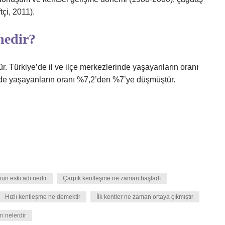
çi, 2011).
nedir?
ür. Türkiye’de il ve ilçe merkezlerinde yaşayanların oranı
rde yaşayanların oranı %7,2’den %7’ye düşmüştür.
un eski adı nedir
Çarpık kentleşme ne zaman başladı
Hızlı kentleşme ne demektir
İlk kentler ne zaman ortaya çıkmıştır
ı nelerdir