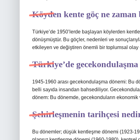
Köyden kente göç ne zaman 
Türkiye’de 1950’lerde başlayan köylerden kentlere
dönüşmüştür. Bu göçler, nedenleri ve sonuçlarıyla 
etkileyen ve değiştiren önemli bir toplumsal olay
Türkiye’de gecekondulaşma 
1945-1960 arası gecekondulaşma dönemi: Bu dö
belli sayıda insandan bahsediliyor. Gecekondula
dönem: Bu dönemde, gecekonduların ekonomik ve p
Şehirleşmenin tarihçesi nedi
Bu dönemler; düşük kentleşme dönemi (1923-195
plansız kentleşme dönemi (1960-1980), kentsel