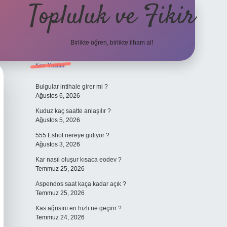
Topluluk ve Fikir
Birlikte öğren, birlikte ilham al!
Sidebar
Son Yazılar
grand opera bet gi
Bulgular intihale girer mi ?
Ağustos 6, 2026
Kuduz kaç saatte anlaşılır ?
Ağustos 5, 2026
555 Eshot nereye gidiyor ?
Ağustos 3, 2026
Kar nasıl oluşur kısaca eodev ?
Temmuz 25, 2026
Aspendos saat kaça kadar açık ?
Temmuz 25, 2026
Kas ağrısını en hızlı ne geçirir ?
Temmuz 24, 2026