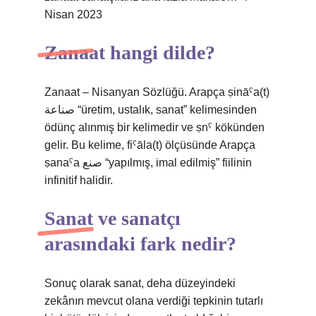
Nisan 2023
Zanaat hangi dilde?
Zanaat – Nisanyan Sözlüğü. Arapça ṣināˁa(t)
صناعة “üretim, ustalık, sanat” kelimesinden
ödünç alınmış bir kelimedir ve ṣnˁ kökünden
gelir. Bu kelime, fiˁāla(t) ölçüsünde Arapça
ṣanaˁa صنع “yapılmış, imal edilmiş” fiilinin
infinitif halidir.
Sanat ve sanatçı
arasındaki fark nedir?
Sonuç olarak sanat, deha düzeyindeki
zekânın mevcut olana verdiği tepkinin tutarlı