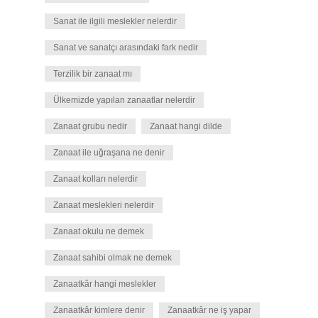
Sanat ile ilgili meslekler nelerdir
Sanat ve sanatçı arasındaki fark nedir
Terzilik bir zanaat mı
Ülkemizde yapılan zanaatlar nelerdir
Zanaat grubu nedir
Zanaat hangi dilde
Zanaat ile uğraşana ne denir
Zanaat kolları nelerdir
Zanaat meslekleri nelerdir
Zanaat okulu ne demek
Zanaat sahibi olmak ne demek
Zanaatkâr hangi meslekler
Zanaatkâr kimlere denir
Zanaatkâr ne iş yapar