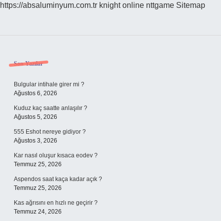
https://absaluminyum.com.tr
knight online
nttgame
Sitemap
Sidebar
Son Yazılar
Bulgular intihale girer mi ?
Ağustos 6, 2026
Kuduz kaç saatte anlaşılır ?
Ağustos 5, 2026
555 Eshot nereye gidiyor ?
Ağustos 3, 2026
Kar nasıl oluşur kısaca eodev ?
Temmuz 25, 2026
Aspendos saat kaça kadar açık ?
Temmuz 25, 2026
Kas ağrısını en hızlı ne geçirir ?
Temmuz 24, 2026