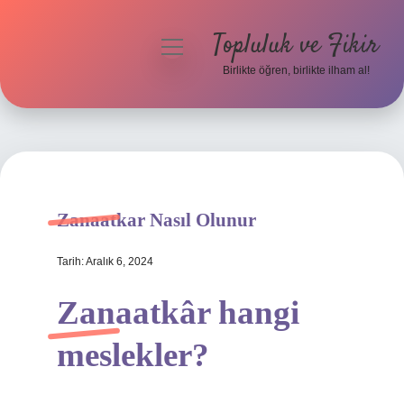
Topluluk ve Fikir
menüyü
aç
Birlikte öğren, birlikte ilham al!
Anasayfa
Gizlilik Politikası
Yasal Uyarı
Zanaatkar Nasıl Olunur
Hakkımızda
Tarih: Aralık 6, 2024
Zanaatkâr hangi
meslekler?